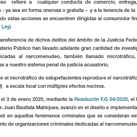
eo refiere a cualquier conducta de comercio, entrega, s
 - ya sea en forma onerosa o gratuita - y a la tenencia de l
o estas acciones se encuentren dirigidas al consumidor final 
r Ley)
transferencia de dichos delitos del ámbito de la Justicia Fede
isterio Público han llevado adelante gran cantidad de inves
dicadas al narcomenudeo, también llamado microtráfico,
as a nuestro sistema penal de justicia acusatorio.
 el microtráfico de estupefacientes reproduce el narcotráfi
l) a escala local con múltiples efectos nocivos.
e el 3 de enero 2020, mediante la
Resolución F.G 04/2020
, e
. Juan Bautista Mahiques, avanzó en el diseño e implementac
pié en aquellos fenómenos criminales que se consideran estr
to de organizaciones criminales dedicadas al narcomenude