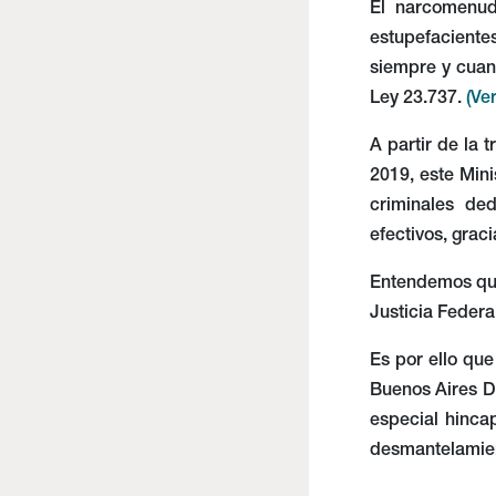
El narcomenud
estupefacientes
siempre y cuand
Ley 23.737.
(Ve
A partir de la 
2019, este Min
criminales de
efectivos, graci
Entendemos que
Justicia Federa
Es por ello qu
Buenos Aires Dr
especial hinca
desmantelamien