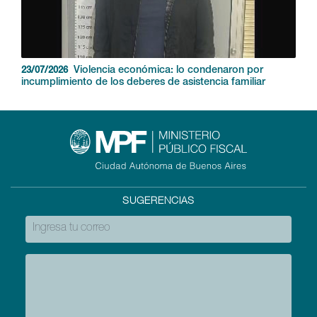
Violencia económica: lo condenaron por
23/07/2026
incumplimiento de los deberes de asistencia familiar
SUGERENCIAS