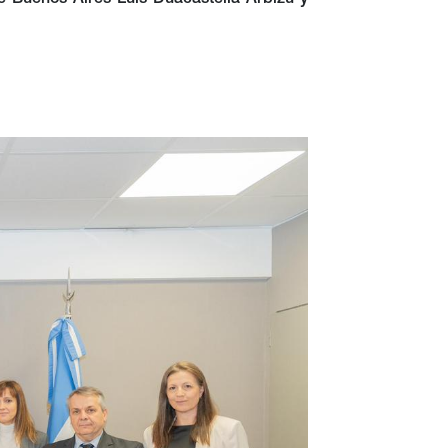
e Buenos Aires Luis Duacastella Arbizu y