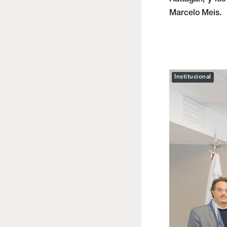
Rattagan, y lo
Marcelo Meis.
Institucional